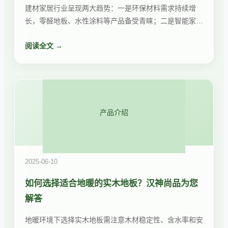
建材家居行业呈现两大趋势：一是环保材料需求持续增
长，零醛地板、水性涂料等产品备受青睐；二是智能家居
集成方案从高端走向普及，智能灯光、智能窗帘成为新家
阅读全文 →
标配。汉神尚品紧跟趋势，推出多款环保智能产品。
产品介绍
2025-06-10
如何选择适合地暖的实木地板？汉神尚品为您
解答
地暖环境下选择实木地板需注意木材稳定性、含水率和安