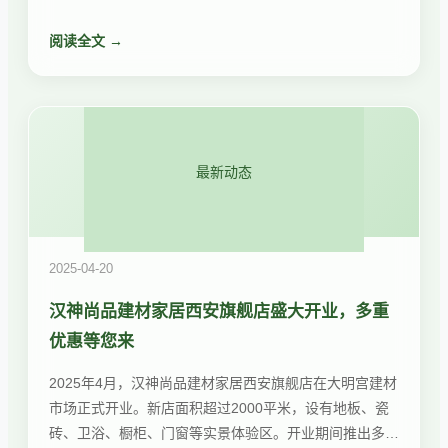
四：开放式厨房适合所有家庭（要考虑油烟问题）；误区
阅读全文 →
五：装修后马上入住（至少通风3-6个月）。
最新动态
2025-04-20
汉神尚品建材家居西安旗舰店盛大开业，多重
优惠等您来
2025年4月，汉神尚品建材家居西安旗舰店在大明宫建材
市场正式开业。新店面积超过2000平米，设有地板、瓷
砖、卫浴、橱柜、门窗等实景体验区。开业期间推出多重