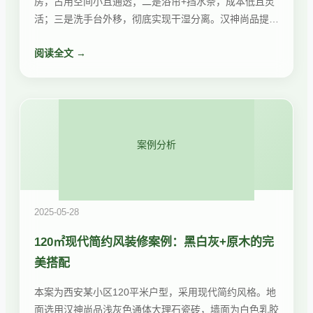
房，占用空间小且通透；二是浴帘+挡水条，成本低且灵
活；三是洗手台外移，彻底实现干湿分离。汉神尚品提供
定制卫浴方案，免费上门测量设计。
阅读全文 →
案例分析
2025-05-28
120㎡现代简约风装修案例：黑白灰+原木的完
美搭配
本案为西安某小区120平米户型，采用现代简约风格。地
面选用汉神尚品浅灰色通体大理石瓷砖，墙面为白色乳胶