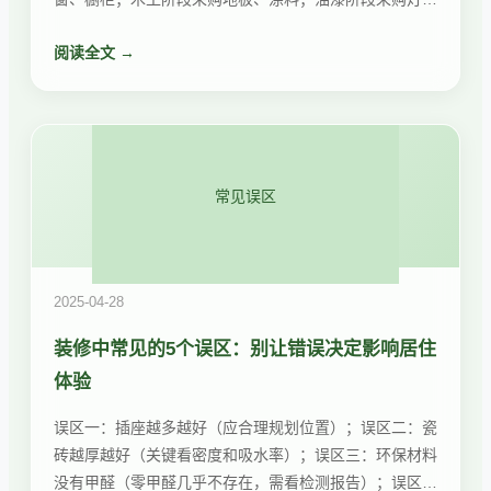
具、开关插座。汉神尚品提供一站式采购服务，省心省
阅读全文 →
力。
常见误区
2025-04-28
装修中常见的5个误区：别让错误决定影响居住
体验
误区一：插座越多越好（应合理规划位置）；误区二：瓷
砖越厚越好（关键看密度和吸水率）；误区三：环保材料
没有甲醛（零甲醛几乎不存在，需看检测报告）；误区